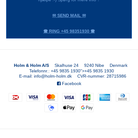
✉ SEND MAIL ✉
🕿 RING +45 98351930 🕿
Holm & Holm A/S
Skalhuse 24
9240 Nibe
Denmark
Telefonnr.
:
+45 9835 1930
">
+45 9835 1930
E-mail
:
info@holm-holm.dk
CVR-nummer
:
28715986
Facebook