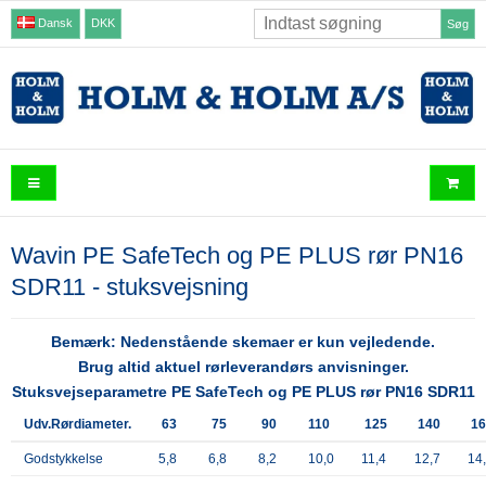
Dansk
DKK
Søg
Wavin PE SafeTech og PE PLUS rør PN16
SDR11 - stuksvejsning
Bemærk: Nedenstående skemaer er kun vejledende.
Brug altid aktuel rørleverandørs anvisninger.
Stuksvejseparametre PE SafeTech og PE PLUS rør PN16 SDR11
Udv.Rørdiameter.
63
75
90
110
125
140
16
Godstykkelse
5,8
6,8
8,2
10,0
11,4
12,7
14