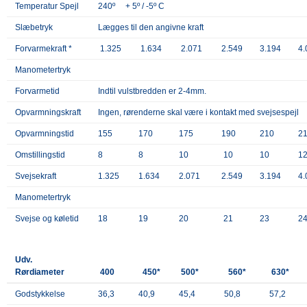
Temperatur Spejl
240º + 5º / -5º C
Slæbetryk
Lægges til den angivne kraft
Forvarmekraft *
1.325
1.634
2.071
2.549
3.194
4.
Manometertryk
Forvarmetid
Indtil vulstbredden er 2-4mm.
Opvarmningskraft
Ingen, rørenderne skal være i kontakt med svejsespejl
Opvarmningstid
155
170
175
190
210
2
Omstillingstid
8
8
10
10
10
1
Svejsekraft
1.325
1.634
2.071
2.549
3.194
4.
Manometertryk
Svejse og køletid
18
19
20
21
23
2
Udv.
Rørdiameter
400
450*
500*
560*
630*
Godstykkelse
36,3
40,9
45,4
50,8
57,2