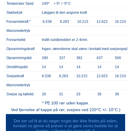
Temperatur Spejl
240º + 5º / -5º C
Slæbetryk
Lægges til den angivne kraft
Forvarmekraft *
6.538
8.283
10.215
12.823
16.210
Manometertryk
Forvarmetid
Indtil vulstbredden er 2-4mm.
Opvarmningskraft
Ingen, rørenderne skal være i kontakt med svejsespejl
Opvarmningstid
290
337
382
437
500
Omstillingstid
14
14
14
14
14
Svejsekraft
6.538
8.283
10.215
12.823
16.210
Manometertryk
Svejse og køletid
28
31
33
36
39
* PE 100 rør uden kappe.
Ved fjernelse af kappe på rør, svejses ved 220°C +/- 10°C.)
Det ser ud til at du søger noget der ikke findes på siden,
kontakt os gerne så prøver vi at gøre vores bedste for at
hjælpe :-) Spørg for mere info ?