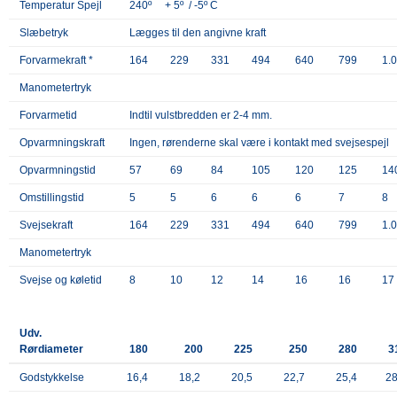
Temperatur Spejl
240º + 5º / -5º C
Slæbetryk
Lægges til den angivne kraft
Forvarmekraft *
164
229
331
494
640
799
1.
Manometertryk
Forvarmetid
Indtil vulstbredden er 2-4 mm.
Opvarmningskraft
Ingen, rørenderne skal være i kontakt med svejsespejl
Opvarmningstid
57
69
84
105
120
125
14
Omstillingstid
5
5
6
6
6
7
8
Svejsekraft
164
229
331
494
640
799
1.
Manometertryk
Svejse og køletid
8
10
12
14
16
16
17
Udv.
Rørdiameter
180
200
225
250
280
3
Godstykkelse
16,4
18,2
20,5
22,7
25,4
28