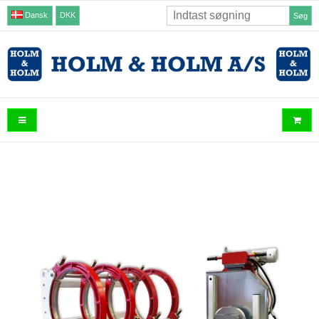
Dansk
DKK
Søg