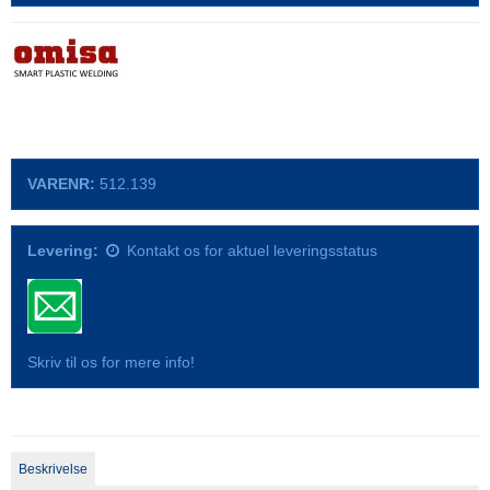
VARENR:
512.139
Levering:
Kontakt os for aktuel leveringsstatus
Skriv til os for mere info!
Beskrivelse