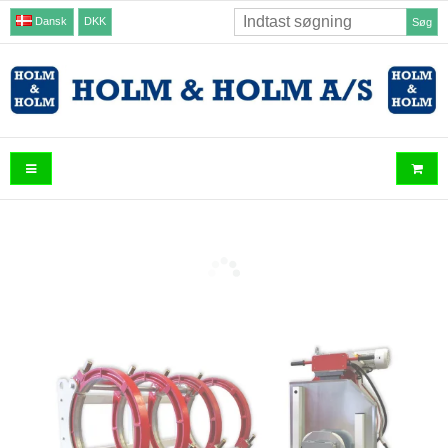
Dansk
DKK
Søg