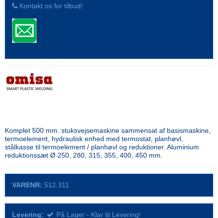
Kontakt os for tilbud!
Komplet 500 mm. stuksvejsemaskine sammensat af basismaskine,
termoelement, hydraulisk enhed med termostat, planhøvl,
stålkasse til termoelement / planhøvl og reduktioner. Aluminium
reduktionssæt Ø 250, 280, 315, 355, 400, 450 mm.
VARENR:
512.311
Levering:
På Lager - Klar til Levering!