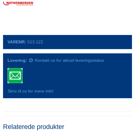
VARENR:
513.122
Levering:
Kontakt os for aktuel leveringsstatus
Skriv til os for mere info!
Relaterede produkter