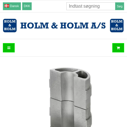
Dansk
DKK
Søg