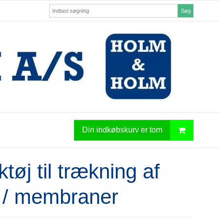
Søg
Din indkøbskurv er tom
tøj til trækning af
e / membraner