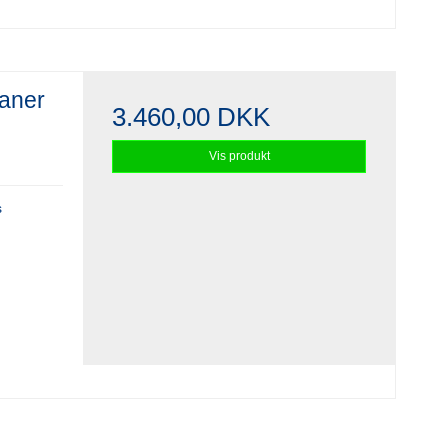
raner
3.460,00 DKK
Vis produkt
s