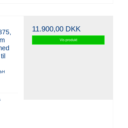
11.900,00 DKK
875,
mm
Vis produkt
med
il
mbH
s