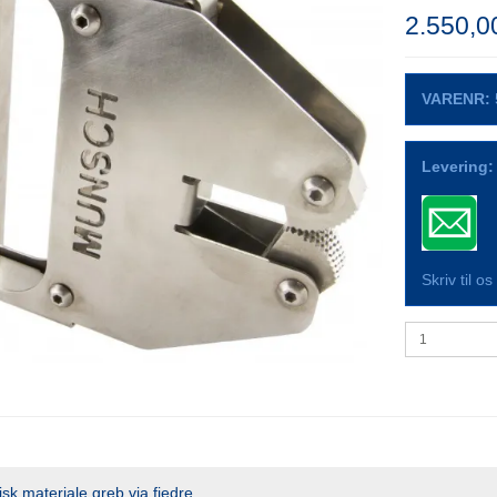
2.550,
VARENR:
Levering:
Skriv til o
sk materiale greb via fjedre.