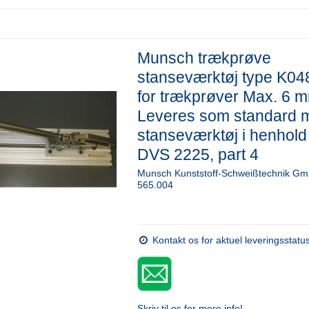
Munsch trækprøve
stanseværktøj type K04
for trækprøver Max. 6 
Leveres som standard 
stanseværktøj i henhold t
DVS 2225, part 4
Munsch Kunststoff-Schweißtechnik G
565.004
Kontakt os for aktuel leveringsstatu
Skriv til os for mere info!