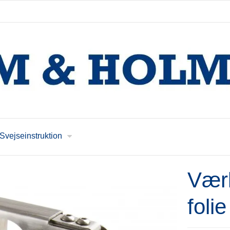
Svejseinstruktion
Værk
foli