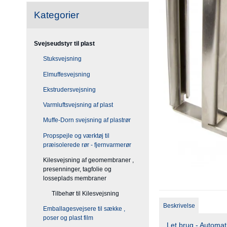
Kategorier
Svejseudstyr til plast
Stuksvejsning
Elmuffesvejsning
Ekstrudersvejsning
Varmluftsvejsning af plast
Muffe-Dorn svejsning af plastrør
Propspejle og værktøj til
præisolerede rør - fjernvarmerør
Kilesvejsning af geomembraner ,
presenninger, tagfolie og
losseplads membraner
Tilbehør til Kilesvejsning
Beskrivelse
Emballagesvejsere til sække ,
poser og plast film
Let brug - Automati