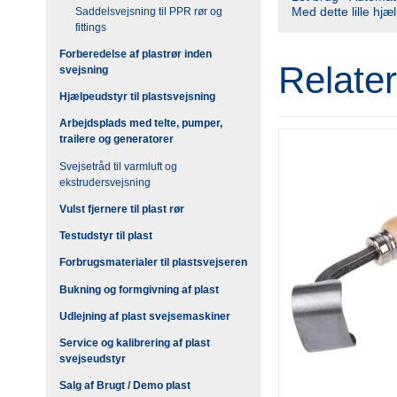
Med dette lille hj
Saddelsvejsning til PPR rør og
fittings
Forberedelse af plastrør inden
Relate
svejsning
Hjælpeudstyr til plastsvejsning
Arbejdsplads med telte, pumper,
trailere og generatorer
Svejsetråd til varmluft og
ekstrudersvejsning
Vulst fjernere til plast rør
Testudstyr til plast
Forbrugsmaterialer til plastsvejseren
Bukning og formgivning af plast
Udlejning af plast svejsemaskiner
Service og kalibrering af plast
svejseudstyr
Salg af Brugt / Demo plast