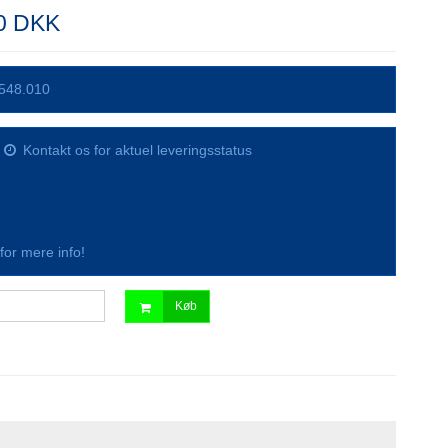
00 DKK
548.010
Kontakt os for aktuel leveringsstatus
s for mere info!
Køb