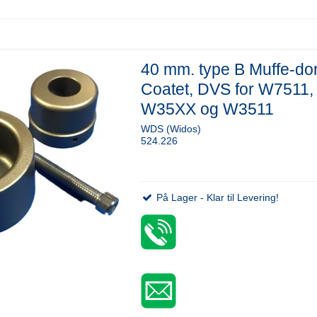
40 mm. type B Muffe-do
Coatet, DVS for W7511,
W35XX og W3511
WDS (Widos)
524.226
På Lager - Klar til Levering!