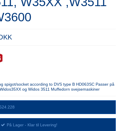
11, W35XX ,W3511
W3600
 DKK
g spigot/socket according to DVS type B HD063SC Passer på
 Widos35XX og Widos 3511 Muffedorn svejsemaskiner
524.228
På Lager - Klar til Levering!