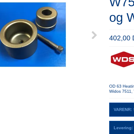
W75
og 
402,00
OD 63 Heatin
Widos 7511,
VARENR:
Levering: