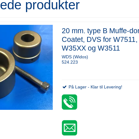
rede produkter
20 mm. type B Muffe-do
Coatet, DVS for W7511,
W35XX og W3511
WDS (Widos)
524.223
På Lager - Klar til Levering!