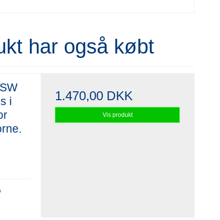
ukt har også købt
HHSW
1.470,00 DKK
s i
or
Vis produkt
orne.
s