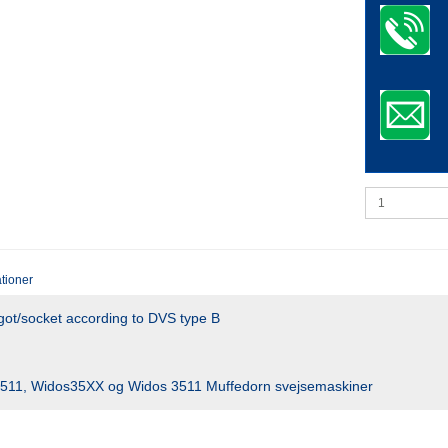
ationer
got/socket according to DVS type B
7511, Widos35XX og Widos 3511 Muffedorn svejsemaskiner