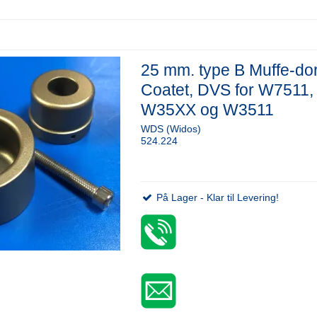
25 mm. type B Muffe-do
Coatet, DVS for W7511,
W35XX og W3511
WDS (Widos)
524.224
På Lager - Klar til Levering!