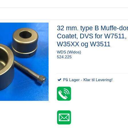
32 mm. type B Muffe-do
Coatet, DVS for W7511,
W35XX og W3511
WDS (Widos)
524.225
På Lager - Klar til Levering!