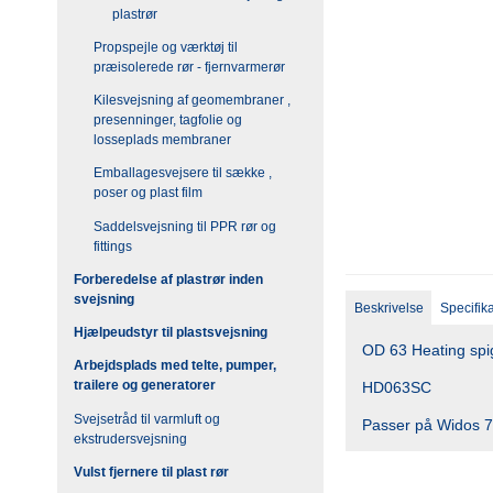
plastrør
Propspejle og værktøj til
præisolerede rør - fjernvarmerør
Kilesvejsning af geomembraner ,
presenninger, tagfolie og
losseplads membraner
Emballagesvejsere til sække ,
poser og plast film
Saddelsvejsning til PPR rør og
fittings
Forberedelse af plastrør inden
svejsning
Beskrivelse
Specifik
Hjælpeudstyr til plastsvejsning
OD 63 Heating spi
Arbejdsplads med telte, pumper,
trailere og generatorer
HD063SC
Svejsetråd til varmluft og
Passer på Widos 
ekstrudersvejsning
Vulst fjernere til plast rør