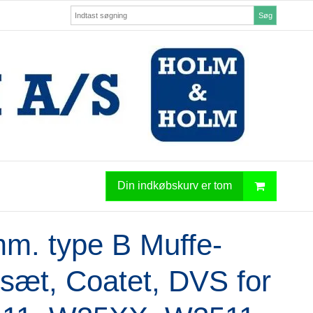
Søg
Din indkøbskurv er tom
m. type B Muffe-
sæt, Coatet, DVS for