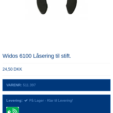
Widos 6100 Låsering til stift.
24,50 DKK
VARENR:
511.397
Levering:
På Lager - Klar til Levering!