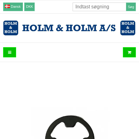
Dansk
DKK
Søg