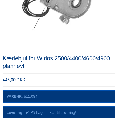
Kædehjul for Widos 2500/4400/4600/4900
planhøvl
446,00 DKK
VARENR:
511.094
Levering:
På Lager - Klar til Levering!