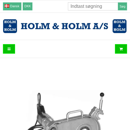
Dansk
DKK
Søg