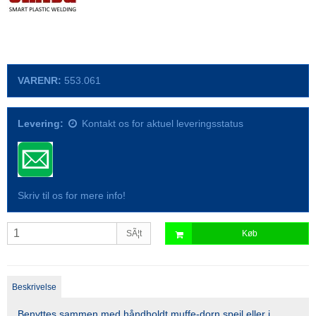
VARENR:
553.061
Levering:
Kontakt os for aktuel leveringsstatus
Skriv til os for mere info!
SÃ¦t
Køb
Beskrivelse
Benyttes sammen med håndholdt muffe-dorn spejl eller i