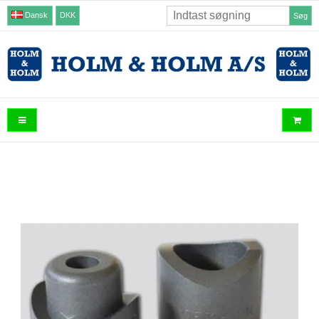
Dansk
DKK
Søg