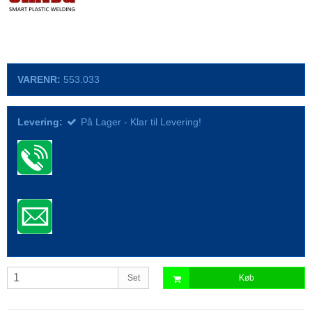
VARENR:
553.033
Levering:
På Lager - Klar til Levering!
Set
Køb