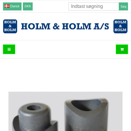
Dansk
DKK
Søg