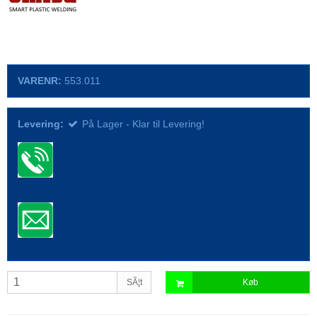
VARENR:
553.011
Levering:
På Lager - Klar til Levering!
SÃ¦t
Køb