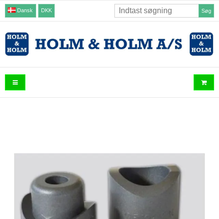
Dansk
DKK
Søg