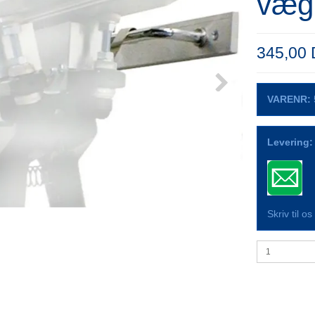
væg
345,00
VARENR:
Levering:
Skriv til o