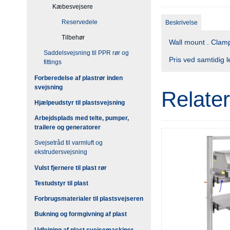
Kæbesvejsere
Reservedele
Beskrivelse
Tilbehør
Wall mount . Clamp
Saddelsvejsning til PPR rør og
Pris ved samtidig
fittings
Forberedelse af plastrør inden
svejsning
Relate
Hjælpeudstyr til plastsvejsning
Arbejdsplads med telte, pumper,
trailere og generatorer
Svejsetråd til varmluft og
ekstrudersvejsning
Vulst fjernere til plast rør
Testudstyr til plast
Forbrugsmaterialer til plastsvejseren
Bukning og formgivning af plast
Udlejning af plast svejsemaskiner