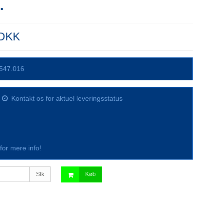
.
 DKK
547.016
Kontakt os for aktuel leveringsstatus
s for mere info!
Stk
Køb