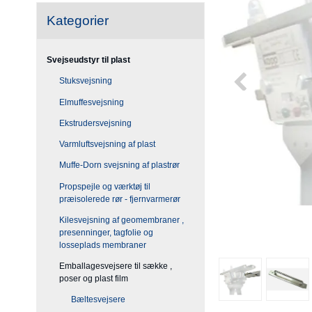
Kategorier
Svejseudstyr til plast
Stuksvejsning
Elmuffesvejsning
Ekstrudersvejsning
Varmluftsvejsning af plast
Muffe-Dorn svejsning af plastrør
Propspejle og værktøj til
præisolerede rør - fjernvarmerør
Kilesvejsning af geomembraner ,
presenninger, tagfolie og
losseplads membraner
Emballagesvejsere til sække ,
poser og plast film
Bæltesvejsere