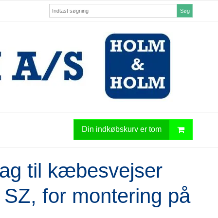
Søg
Din indkøbskurv er tom
ag til kæbesvejser
 SZ, for montering på