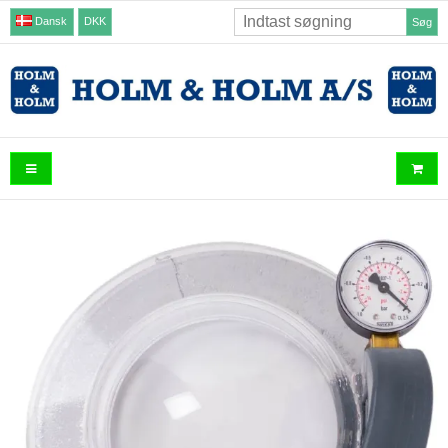
Dansk
DKK
Søg