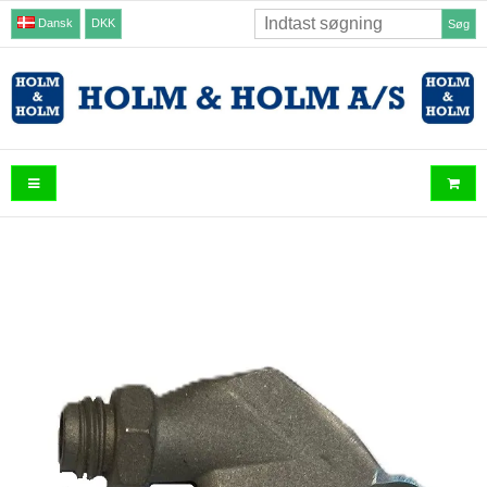
Dansk
DKK
Søg