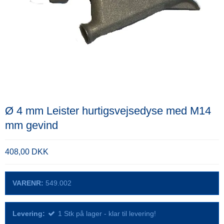
Ø 4 mm Leister hurtigsvejsedyse med M14
mm gevind
408,00 DKK
VARENR:
549.002
Levering:
1
Stk
på lager - klar til levering!