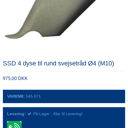
SSD 4 dyse til rund svejsetråd Ø4 (M10)
975,00 DKK
VARENR:
545.071
Levering:
På Lager - Klar til Levering!