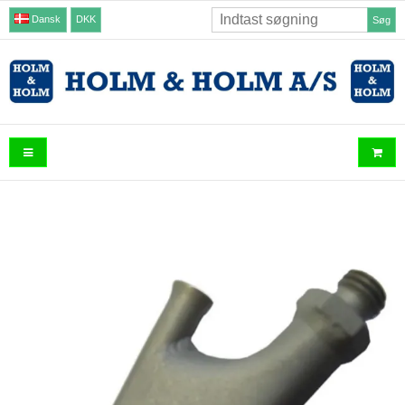
Dansk
DKK
Søg