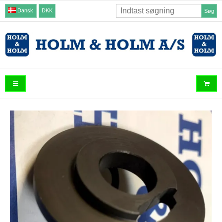
Dansk
DKK
Søg