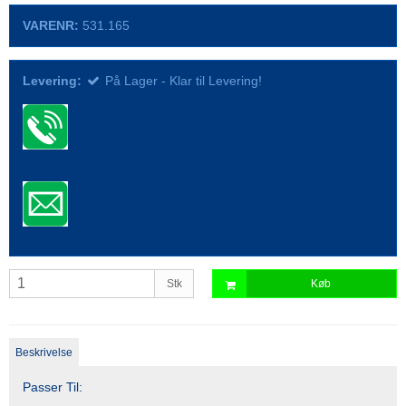
VARENR:
531.165
Levering:
På Lager - Klar til Levering!
Stk
Køb
Beskrivelse
Passer Til: