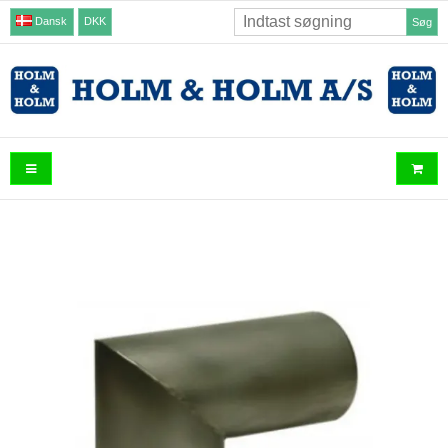
Dansk
DKK
Søg