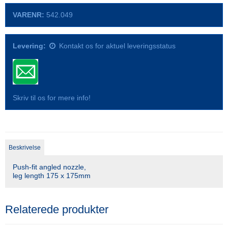
VARENR:
542.049
Levering:
Kontakt os for aktuel leveringsstatus
Skriv til os for mere info!
Beskrivelse
Push-fit angled nozzle,
leg length 175 x 175mm
Relaterede produkter