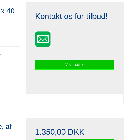
 x 40
Kontakt os for tilbud!
s
Vis produkt
e, af
1.350,00 DKK
r