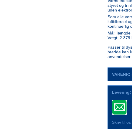
Varmeeffekte
styret og tri
uden elektro
Som alle vor
lufttilførsel 
kontinuerlig d
Mål: længde
Vægt: 2.379 
Passer til d
bredde kan lu
anvendelser.
VARENR:
Levering:
Skriv til o