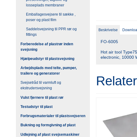
losseplads membraner
Emballagesvejsere til sække ,
poser og plast film
Saddelsvejsning til PPR rør og
Beskrivelse
Downlo
fittings
FO-6005
Forberedelse af plastrør inden
svejsning
Hot air tool Type
electronic, 10000
Hjælpeudstyr til plastsvejsning
Arbejdsplads med telte, pumper,
trailere og generatorer
Relate
Svejsetråd til varmluft og
ekstrudersvejsning
Vulst fjernere til plast rør
Testudstyr til plast
Forbrugsmaterialer til plastsvejseren
Bukning og formgivning af plast
Udlejning af plast svejsemaskiner