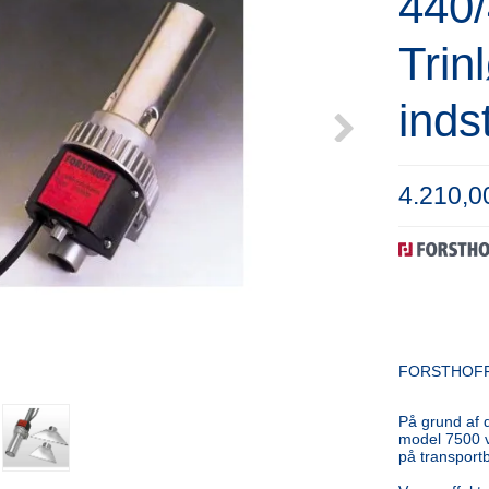
440
Trin
inds
4.210,
FORSTHOFF 
På grund af 
model 7500 ve
på transport