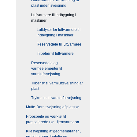
Håndskrabere til skabning af
plast inden svejsning
Luftvarmere til indbygning i
maskiner
Luftdyser for luftvarmere til
indbygning i maskiner
Reservedele til luftvarmere
Tilbehør til luftvarmere
Reservedele og
varmeelementer til
varmluftsvejsning
Tilbehør til varmluftsvejsning af
plast
Trykruller til varmluft svejsning
Muffe-Dorn svejsning af plastrør
Propspejle og værktøj til
præisolerede rør - fjernvarmerør
Kilesvejsning af geomembraner ,
presenninger, tagfolie og