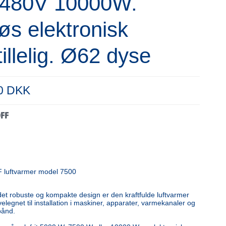
/480V 10000W.
løs elektronisk
tillelig. Ø62 dyse
00 DKK
luftvarmer model 7500
det robuste og kompakte design er den kraftfulde luftvarmer
legnet til installation i maskiner, apparater, varmekanaler og
bånd.