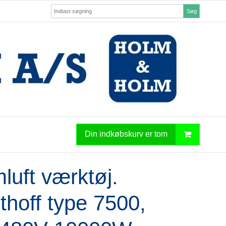
Søg
Din indkøbskurv er tom
luft værktøj.
thoff type 7500,