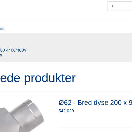
ads
7500 4400/480V
 W
rede produkter
Ø62 - Bred dyse 200 x 
542.029