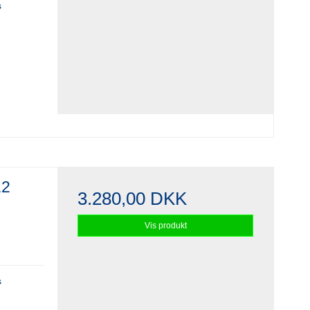
s
12
3.280,00 DKK
Vis produkt
s