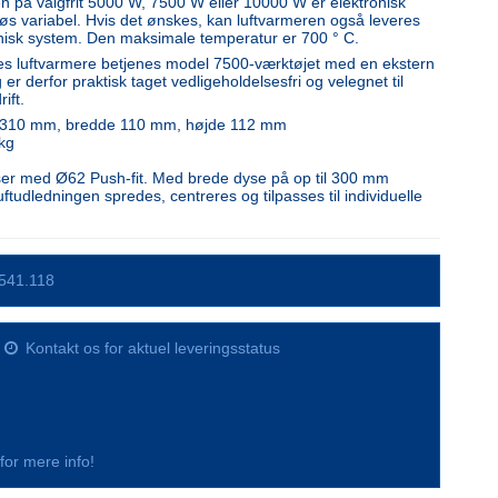
n på valgfrit 5000 W, 7500 W eller 10000 W er elektronisk
nløs variabel. Hvis det ønskes, kan luftvarmeren også leveres
nisk system. Den maksimale temperatur er 700 ° C.
es luftvarmere betjenes model 7500-værktøjet med en ekstern
og er derfor praktisk taget vedligeholdelsesfri og velegnet til
rift.
 310 mm, bredde 110 mm, højde 112 mm
kg
yser med Ø62 Push-fit. Med brede dyse på op til 300 mm
ftudledningen spredes, centreres og tilpasses til individuelle
541.118
Kontakt os for aktuel leveringsstatus
s for mere info!