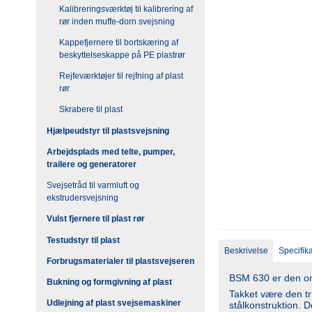
Kalibreringsværktøj til kalibrering af
rør inden muffe-dorn svejsning
Kappefjernere til bortskæring af
beskyttelseskappe på PE plastrør
Rejfeværktøjer til rejfning af plast
rør
Skrabere til plast
Hjælpeudstyr til plastsvejsning
Arbejdsplads med telte, pumper,
trailere og generatorer
Svejsetråd til varmluft og
ekstrudersvejsning
Vulst fjernere til plast rør
Testudstyr til plast
Beskrivelse
Specifik
Forbrugsmaterialer til plastsvejseren
BSM 630 er den omk
Bukning og formgivning af plast
Takket være den tr
Udlejning af plast svejsemaskiner
stålkonstruktion. 