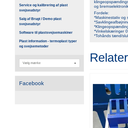
klingeopspændings
Service og kalibrering af plast
og bremselektronik
svejseudstyr
Fordele:
*Maskinestativ og 
Salg af Brugt / Demo plast
*Savklingeafbøjnin
svejseudstyr
*Klingeopspænding
*Vinkelskæringer 0
Software til plastsvejsemaskiner
*Tohånds tænd/slu
Plast information - termoplast typer
og svejsemetoder
Relate
Facebook