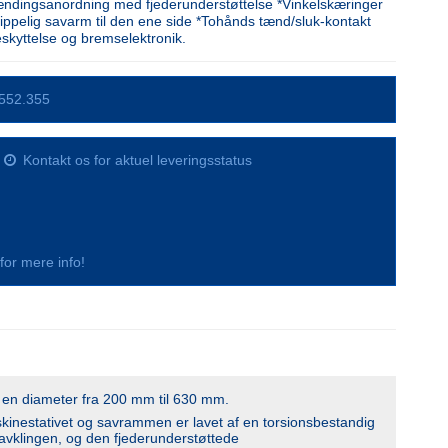
ndingsanordning med fjederunderstøttelse *Vinkelskæringer
vippelig savarm til den ene side *Tohånds tænd/sluk-kontakt
kyttelse og bremselektronik.
552.355
Kontakt os for aktuel leveringsstatus
s for mere info!
d en diameter fra 200 mm til 630 mm.
skinestativet og savrammen er lavet af en torsionsbestandig
savklingen, og den fjederunderstøttede