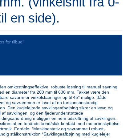
mm. (vinkelsnit fra 0-
il en side).
os for tilbud!
en omkostningseffektive, robuste løsning til manuel savning
med en diameter fra 200 mm til 630 mm. Takket være den
erbare savarm er vinkelskæringer op til 45° mulige. Både
vet og savrammen er lavet af en torsionsbestandig
ion. Den kuglelejrede savklingeafbøjning sikrer en jævn og
l af savklingen, og den fjederunderstøttede
dingsanordning muliggør en nem udskiftning af savklingen.
sikres af en tohånds tænd/sluk-kontakt med motorbeskyttelse
tronik. Fordele: *Maskinestativ og savramme i robust,
andig stålkonstruktion *Savklingeafbøjning med kuglelejer