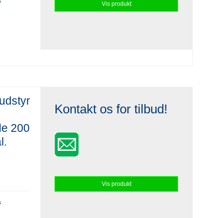
s
Vis produkt
udstyr
Kontakt os for tilbud!
e 200
l.
Vis produkt
s