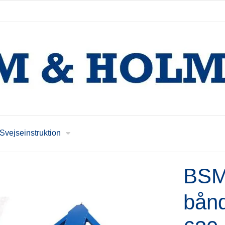
Svejseinstruktion
BSM
bånd