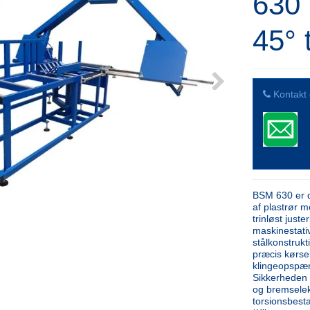
630 
45° t
Kontakt 
BSM 630 er d
af plastrør 
trinløst just
maskinestati
stålkonstrukt
præcis kørse
klingeopspæn
Sikkerheden 
og bremselek
torsionsbest