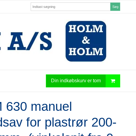
Søg
Din indkøbskurv er tom
 630 manuel
sav for plastrør 200-