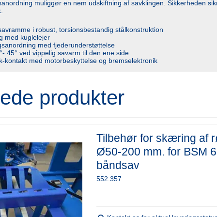
anordning muliggør en nem udskiftning af savklingen. Sikkerheden sik
.
savramme i robust, torsionsbestandig stålkonstruktion
g med kuglelejer
sanordning med fjederunderstøttelse
°- 45° ved vippelig savarm til den ene side
k-kontakt med motorbeskyttelse og bremselektronik
rede produkter
Tilbehør for skæring af r
Ø50-200 mm. for BSM 
båndsav
552.357