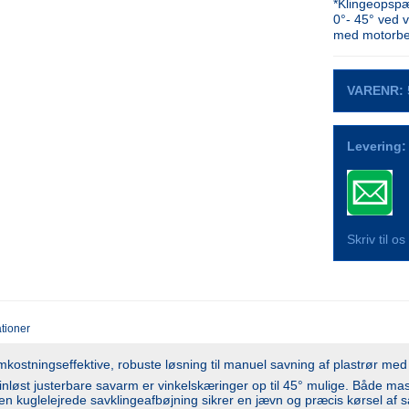
*Klingeopspæ
0°- 45° ved 
med motorbes
VARENR:
Levering:
Skriv til o
ationer
ostningseffektive, robuste løsning til manuel savning af plastrør me
inløst justerbare savarm er vinkelskæringer op til 45° mulige. Både ma
Den kuglelejrede savklingeafbøjning sikrer en jævn og præcis kørsel af 