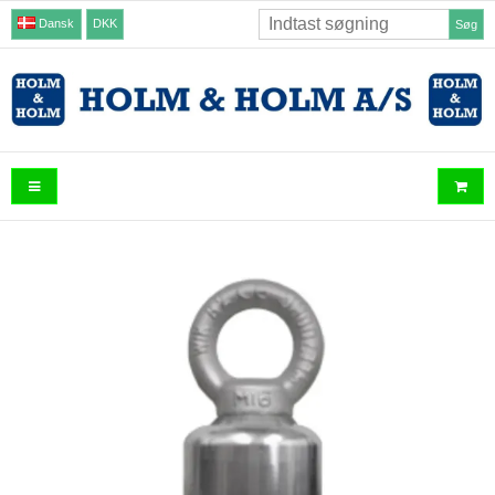
Dansk
DKK
Søg