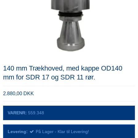
140 mm Trækhoved, med kappe OD140
mm for SDR 17 og SDR 11 rør.
2.880,00 DKK
VARENR:
559.348
Levering:
På Lager - Klar til Levering!