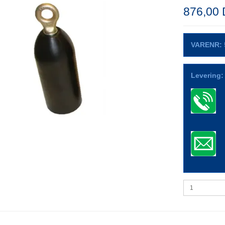
876,00
VARENR:
Levering: