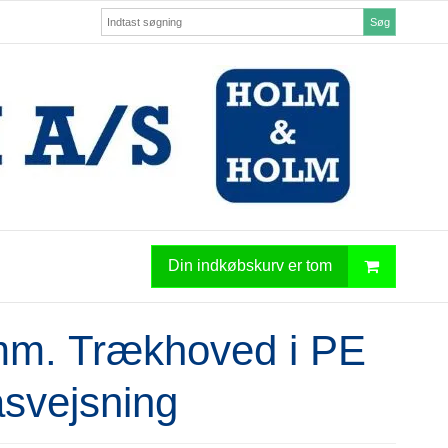
Søg
Din indkøbskurv er tom
mm. Trækhoved i PE
påsvejsning