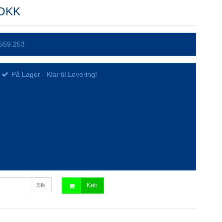
 DKK
559.253
På Lager - Klar til Levering!
Stk
Køb