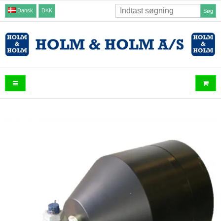
Dansk
DKK
Søg