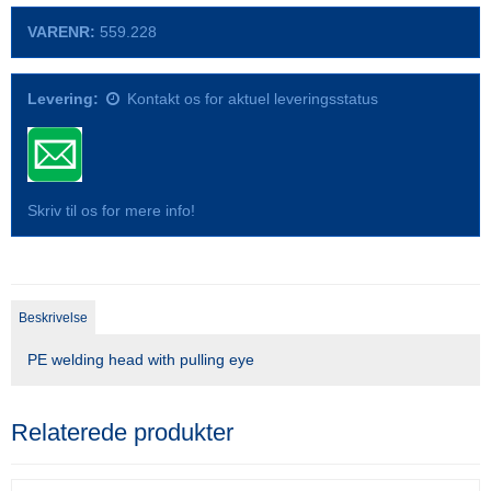
VARENR:
559.228
Levering:
Kontakt os for aktuel leveringsstatus
Skriv til os for mere info!
Beskrivelse
PE welding head with pulling eye
Relaterede produkter