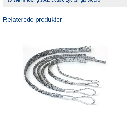
13-19mm Towing Sock, Double Eye ,Single Weave
Relaterede produkter