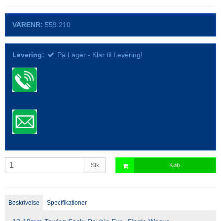
VARENR:
559.210
Levering:
På Lager - Klar til Levering!
Stk
Køb
Beskrivelse
Specifikationer