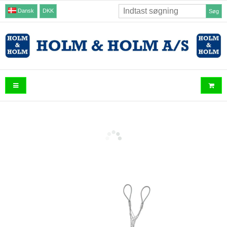
Dansk
DKK
Søg