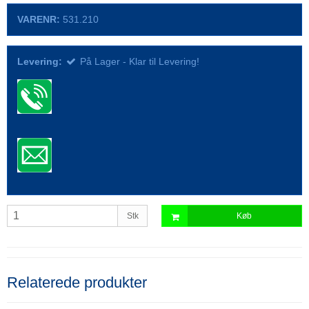
VARENR:
531.210
Levering:
På Lager - Klar til Levering!
Stk
Køb
Relaterede produkter