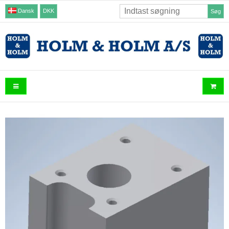
Dansk
DKK
Søg