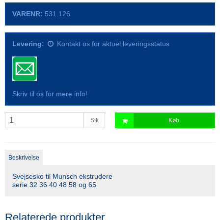
VARENR:
531.126
Levering:
Kontakt os for aktuel leveringsstatus
Skriv til os for mere info!
Stk
Køb
Beskrivelse
Svejsesko til Munsch ekstrudere
serie 32 36 40 48 58 og 65
Relaterede produkter