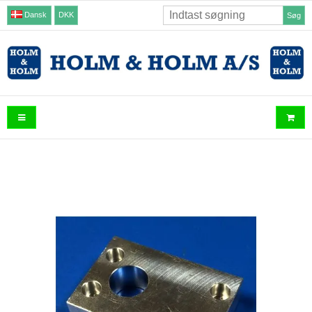
Dansk
DKK
Søg