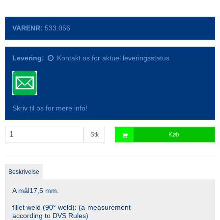
VARENR:
533.056
Levering:
Kontakt os for aktuel leveringsstatus
Skriv til os for mere info!
Stk
Køb
Beskrivelse
A mål17,5 mm.
fillet weld (90° weld): (a-measurement
according to DVS Rules)