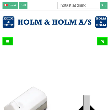
Dansk
DKK
Søg