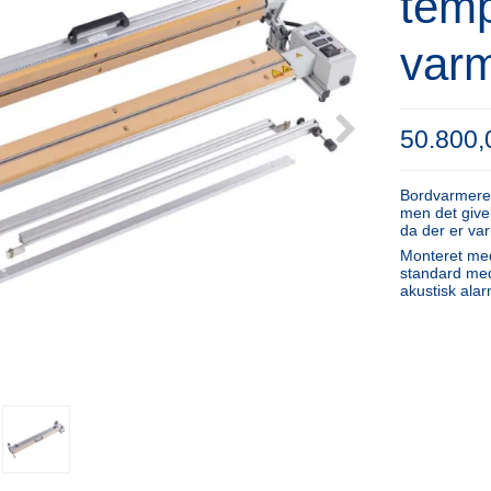
temp
var
50.800
Bordvarmere
men det give
da der er va
Monteret med
standard med
akustisk alar