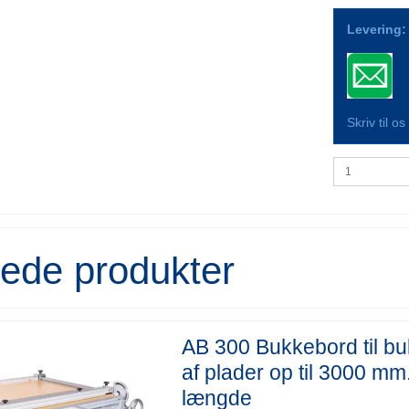
Levering:
Skriv til o
rede produkter
AB 300 Bukkebord til b
af plader op til 3000 mm
længde