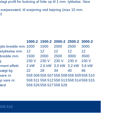
lagt profil for bukning af folie op til 1 mm. tykkelse. Vare
t svejsesværd, til svejsning ved bøjning (max 10 mm.
e)
1000-2
1500-2
2000-2
2500-2
3000-2
jds-bredde mm.
1000
1500
2000
2500
3000
etykkelse mm.
12
12
12
12
12
 bredde mm.
1500
2000
2500
3000
3500
g
230 V
230 V
230 V
230 V
230 V
ment effekt
2 kW
2,6 kW
3,0 kW
3,2 kW
3,6 kW
vægt kg.
22
28
34
40
46
vare nr.
558.506
558.507
558.508
558.509
558.510
p vare nr.
558.511
558.512
558.513
558.514
558.515
værd
558.526
558.527
558.528
558.510