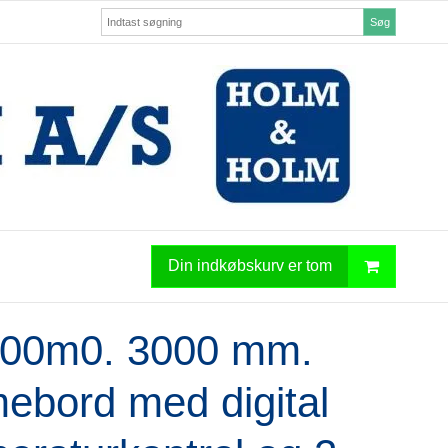
Søg
Din indkøbskurv er tom
00m0. 3000 mm.
ebord med digital