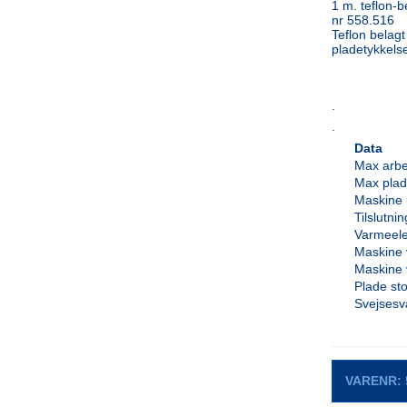
1 m. teflon-be
nr 558.516
Teflon belag
pladetykkels
.
.
Data
Max arbe
Max plad
Maskine
Tilslutnin
Varmeele
Maskine 
Maskine 
Plade sto
Svejses
VARENR: