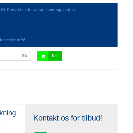
Kontakt os for aktuel leveringsstatus
s for mere info!
Stk
Køb
ukning
Kontakt os for tilbud!
.