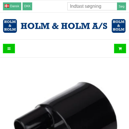
Dansk
DKK
Søg