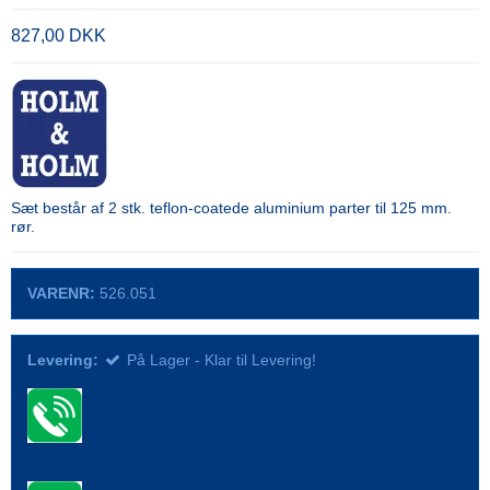
827,00 DKK
Sæt består af 2 stk. teflon-coatede aluminium parter til 125 mm.
rør.
VARENR:
526.051
Levering:
På Lager - Klar til Levering!