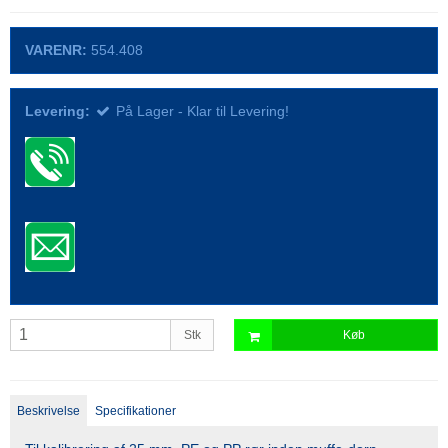
VARENR:
554.408
Levering:
På Lager - Klar til Levering!
Stk
Køb
Beskrivelse
Specifikationer