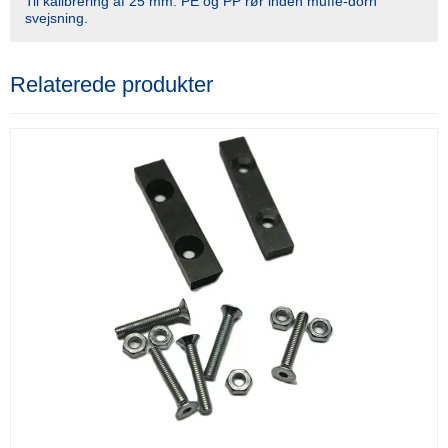
Til kalibrering af 25 mm. PE og PP rør inden muffe-dorn
svejsning.
Relaterede produkter