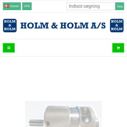
Dansk
DKK
Søg