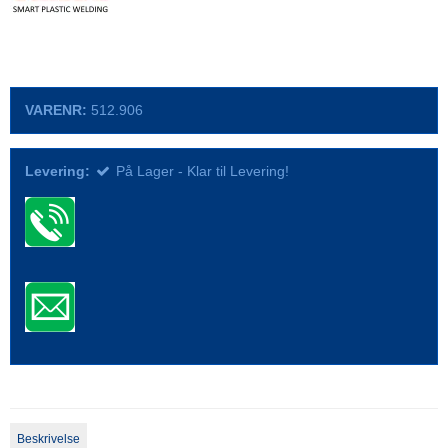
VARENR:
512.906
Levering:
På Lager - Klar til Levering!
Beskrivelse