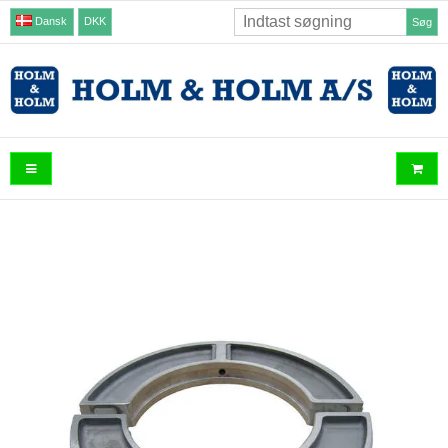
Dansk
DKK
Søg