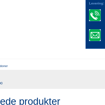
Levering:
ationer
90
rede produkter