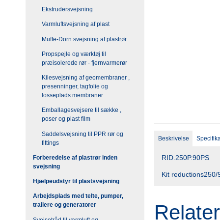
Ekstrudersvejsning
Varmluftsvejsning af plast
Muffe-Dorn svejsning af plastrør
Propspejle og værktøj til
præisolerede rør - fjernvarmerør
Kilesvejsning af geomembraner ,
presenninger, tagfolie og
losseplads membraner
Emballagesvejsere til sække ,
poser og plast film
Saddelsvejsning til PPR rør og
Beskrivelse
Specifik
fittings
RID.250P.90PS
Forberedelse af plastrør inden
svejsning
Kit reductions250/
Hjælpeudstyr til plastsvejsning
Arbejdsplads med telte, pumper,
Relate
trailere og generatorer
Svejsetråd til varmluft og