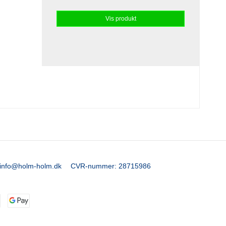
Vis produkt
info@holm-holm.dk
CVR-nummer
:
28715986