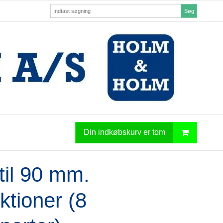
Søg
Din indkøbskurv er tom
til 90 mm.
ktioner (8