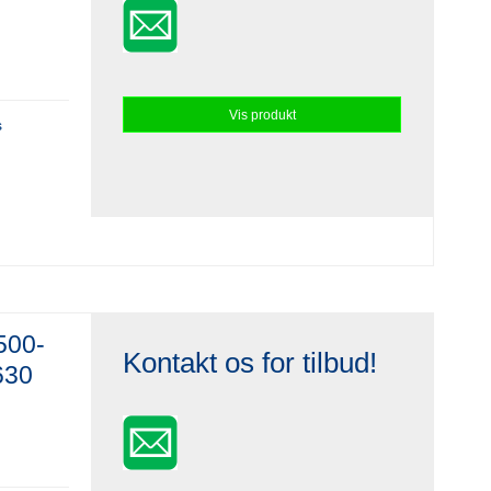
Vis produkt
s
500-
Kontakt os for tilbud!
630