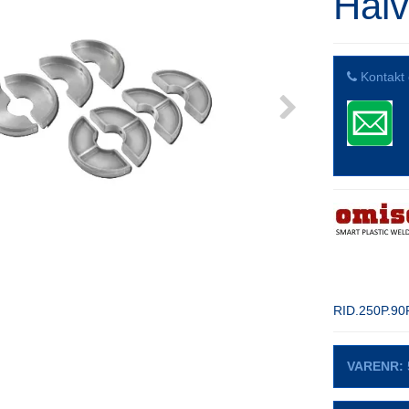
Halv
Kontakt 
RID.250P.90P
VARENR: