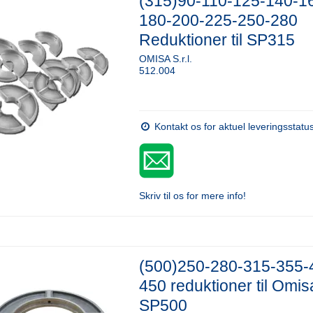
(315)90-110-125-140-1
180-200-225-250-280
Reduktioner til SP315
OMISA S.r.l.
512.004
Kontakt os for aktuel leveringsstatu
Skriv til os for mere info!
(500)250-280-315-355-
450 reduktioner til Omis
SP500