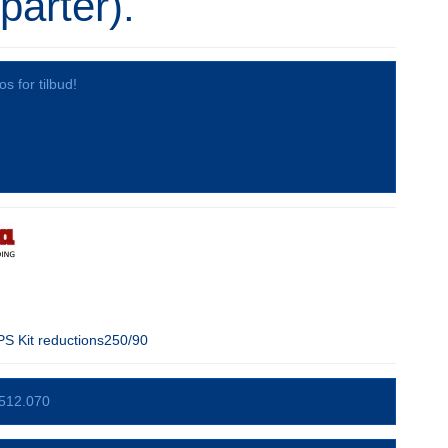
parter).
os for tilbud!
S Kit reductions250/90
512.070