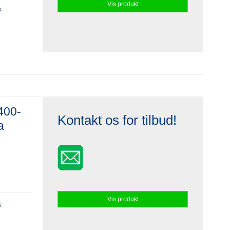
Vis produkt
s
400-
Kontakt os for tilbud!
a
Vis produkt
s