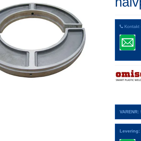
halv
Kontakt 
VARENR:
Levering: