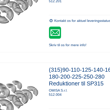
512.201
Kontakt os for aktuel leveringsstatu
Skriv til os for mere info!
(315)90-110-125-140-1
180-200-225-250-280
Reduktioner til SP315
OMISA S.r.l.
512.004