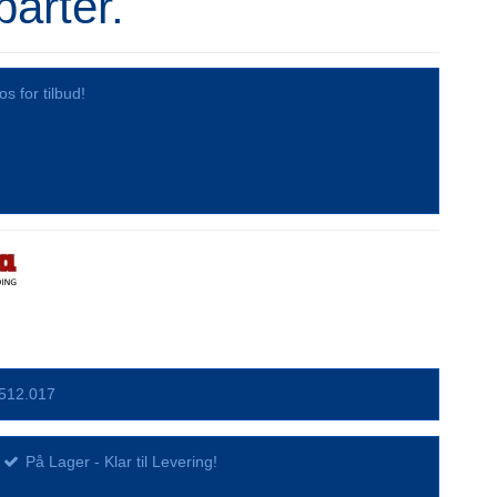
parter.
os for tilbud!
512.017
På Lager - Klar til Levering!