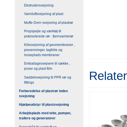
Ekstrudersvejsning
Varmluftsvejsning af plast
Muffe-Dorn svejsning af plastrør
Propspejle og værktøj til
præisolerede rør - fjernvarmerør
Kilesvejsning af geomembraner ,
presenninger, tagfolie og
losseplads membraner
Emballagesvejsere til sække ,
poser og plast film
Relate
Saddelsvejsning til PPR rør og
fittings
Forberedelse af plastrør inden
svejsning
Hjælpeudstyr til plastsvejsning
Arbejdsplads med telte, pumper,
trailere og generatorer
Svejsetråd til varmluft og