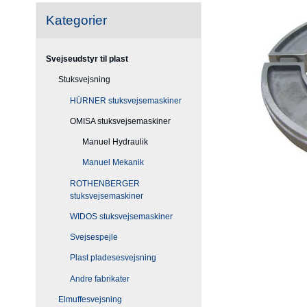
Kategorier
Svejseudstyr til plast
Stuksvejsning
HÜRNER stuksvejsemaskiner
OMISA stuksvejsemaskiner
Manuel Hydraulik
Manuel Mekanik
ROTHENBERGER
stuksvejsemaskiner
WIDOS stuksvejsemaskiner
Svejsespejle
Plast pladesesvejsning
Andre fabrikater
Elmuffesvejsning