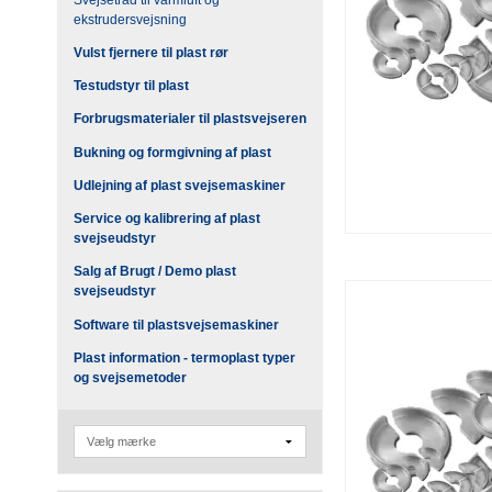
ekstrudersvejsning
Vulst fjernere til plast rør
Testudstyr til plast
Forbrugsmaterialer til plastsvejseren
Bukning og formgivning af plast
Udlejning af plast svejsemaskiner
Service og kalibrering af plast
svejseudstyr
Salg af Brugt / Demo plast
svejseudstyr
Software til plastsvejsemaskiner
Plast information - termoplast typer
og svejsemetoder