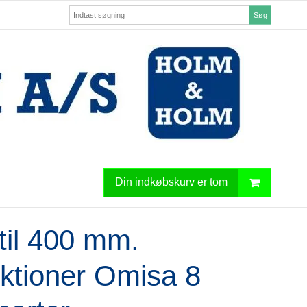
Søg
Din indkøbskurv er tom
til 400 mm.
ktioner Omisa 8