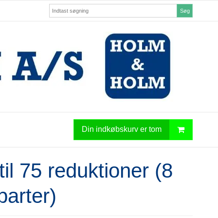
Søg
Din indkøbskurv er tom
til 75 reduktioner (8
parter)