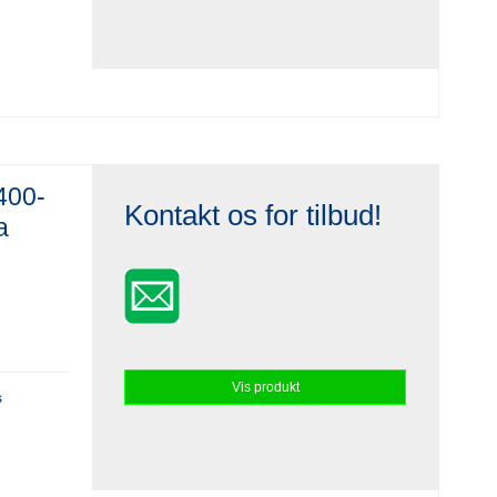
400-
Kontakt os for tilbud!
a
Vis produkt
s