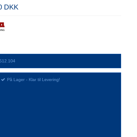
00 DKK
512.104
På Lager - Klar til Levering!