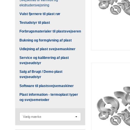
ekstrudersvejsning
Vulst fjernere til plast rør
Testudstyr til plast
Forbrugsmaterialer til plastsvejseren
Bukning og formgivning af plast
Udlejning af plast svejsemaskiner
Service og kalibrering af plast
svejseudstyr
Salg af Brugt / Demo plast
svejseudstyr
Software til plastsvejsemaskiner
Plast information - termoplast typer
og svejsemetoder