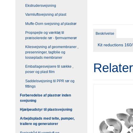
Ekstrudersvejsning
Varmluftsvejsning af plast
Muffe-Dorn svejsning af plastrør
Propspejle og værktøj til
Beskrivelse
præisolerede rør - fjernvarmerør
Kit reductions 160
Kilesvejsning af geomembraner ,
presenninger, tagfolie og
losseplads membraner
Relate
Emballagesvejsere til sække ,
poser og plast film
Saddelsvejsning til PPR rør og
fittings
Forberedelse af plastrør inden
svejsning
Hjælpeudstyr til plastsvejsning
Arbejdsplads med telte, pumper,
trailere og generatorer
Svejsetråd til varmluft og