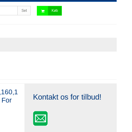
Set
Køb
,160,1
Kontakt os for tilbud!
 For