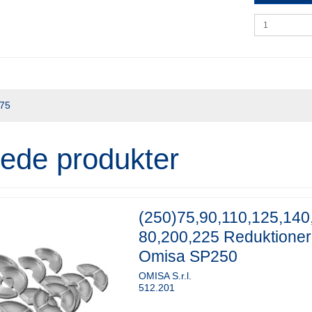
/75
rede produkter
(250)75,90,110,125,140
80,200,225 Reduktioner
Omisa SP250
OMISA S.r.l.
512.201