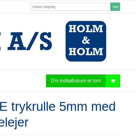
Søg
Din indkøbskurv er tom
E trykrulle 5mm med
elejer