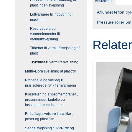
Håndskrabere til skabning af
Beskrivelse
plast inden svejsning
Afrundet teflon tr
Luftvarmere til indbygning i
maskiner
Pressure roller 5m
Reservedele og
varmeelementer til
varmluftsvejsning
Relate
Tilbehør til varmluftsvejsning af
plast
Trykruller til varmluft svejsning
Muffe-Dorn svejsning af plastrør
Propspejle og værktøj til
præisolerede rør - fjernvarmerør
Kilesvejsning af geomembraner ,
presenninger, tagfolie og
losseplads membraner
Emballagesvejsere til sække ,
poser og plast film
Saddelsvejsning til PPR rør og