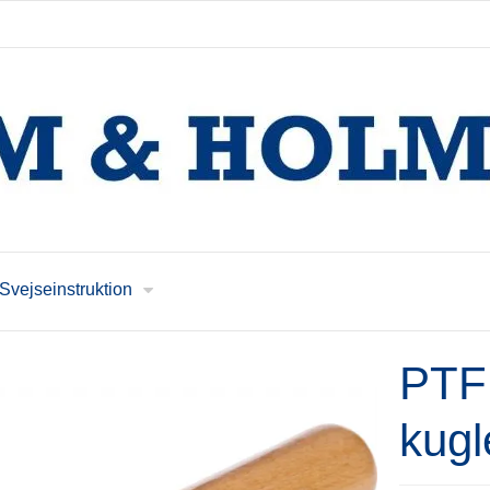
Svejseinstruktion
PTF
kugl