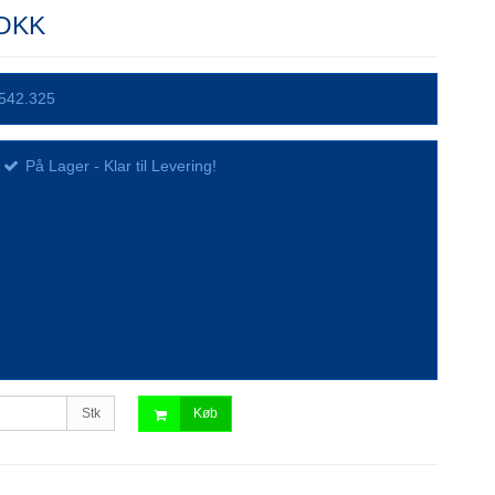
 DKK
542.325
På Lager - Klar til Levering!
Stk
Køb