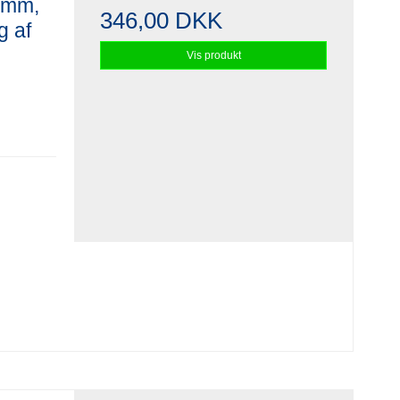
 mm,
346,00 DKK
g af
Vis produkt