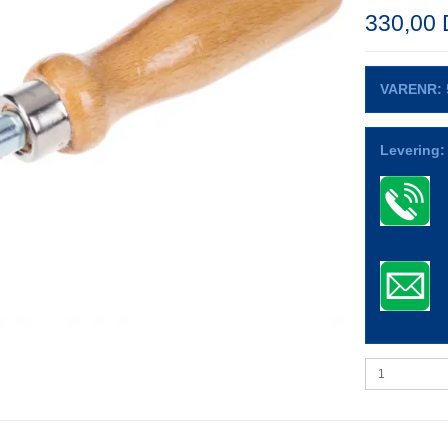
330,00
VARENR:
Levering: