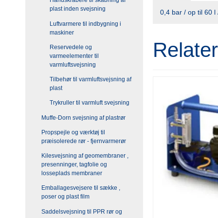
Håndskrabere til skabning af
plast inden svejsning
0,4 bar / op til 60
Luftvarmere til indbygning i
maskiner
Relate
Reservedele og
varmeelementer til
varmluftsvejsning
Tilbehør til varmluftsvejsning af
plast
Trykruller til varmluft svejsning
Muffe-Dorn svejsning af plastrør
Propspejle og værktøj til
præisolerede rør - fjernvarmerør
Kilesvejsning af geomembraner ,
presenninger, tagfolie og
losseplads membraner
Emballagesvejsere til sække ,
poser og plast film
Saddelsvejsning til PPR rør og