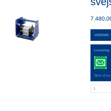
svej
7.480,
VARENR:
Levering:
Skriv til o