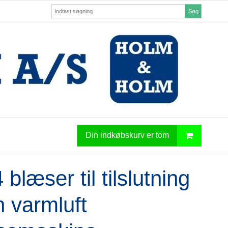
Søg
Din indkøbskurv er tom
 blæser til tilslutning
n varmluft