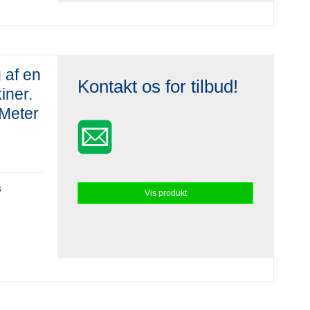
g af en
Kontakt os for tilbud!
iner.
 Meter
s
Vis produkt