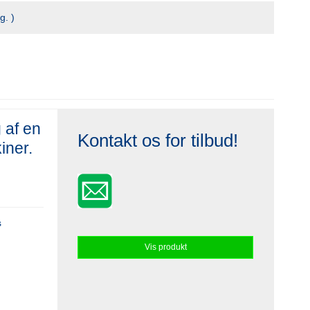
g. )
g af en
Kontakt os for tilbud!
iner.
s
Vis produkt