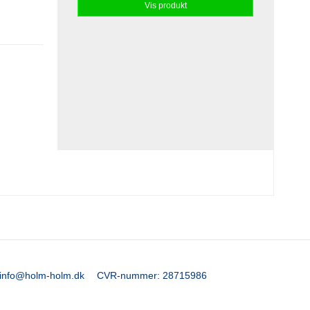
Vis produkt
info@holm-holm.dk
CVR-nummer
:
28715986