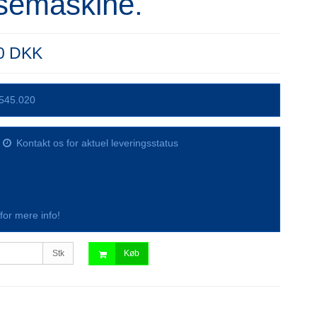
semaskine.
00 DKK
545.020
Kontakt os for aktuel leveringsstatus
s for mere info!
Stk
Køb