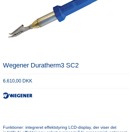
Wegener Duratherm3 SC2
6.610,00 DKK
Funktioner: integreret effektstyring LCD-display, der viser det