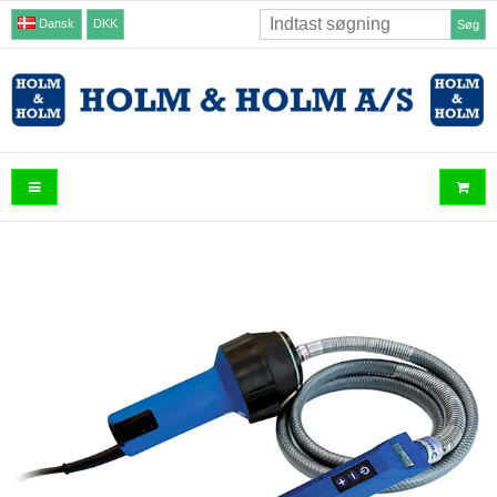
Dansk
DKK
Søg