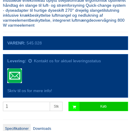
indstillede effektniveau oplyst svejseområde ergonomisk optimeret
håndtag én slange til luft- og strømforsyning Quick-change system
- dyseadapter til hurtige dyseskift 270° drejelig slangetilslutning
inklusive knækbeskyttelse luftmangel og nedlukning af
varmeelementbeskyttelse, integreret luftmængdeovervågning 800
W varmeelement
VARENR:
545.028
Levering:
Kontakt os for aktuel leveringsstatus
Skriv til os for mere info!
Stk
Køb
Specifikationer
Downloads