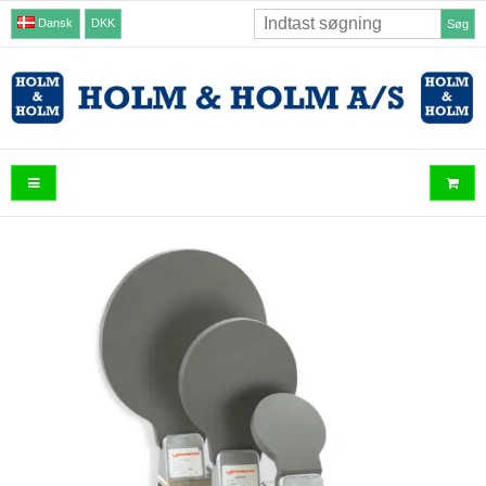
Dansk
DKK
Søg