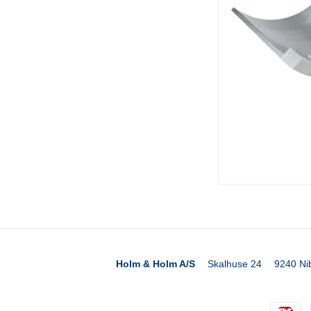
Holm & Holm A/S
Skalhuse 24
9240 Ni