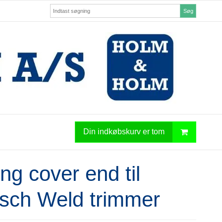
Søg
Din indkøbskurv er tom
ng cover end til
sch Weld trimmer