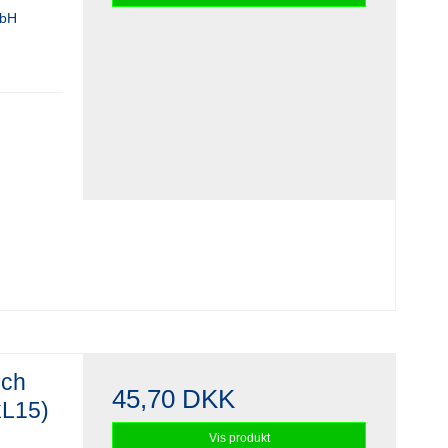
mbH
sch
45,70 DKK
xL15)
Vis produkt