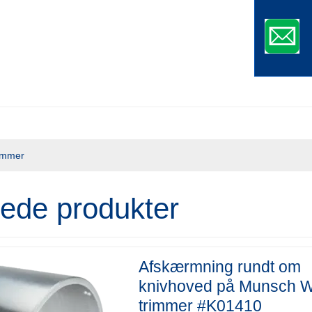
rimmer
rede produkter
Afskærmning rundt om
knivhoved på Munsch 
trimmer #K01410