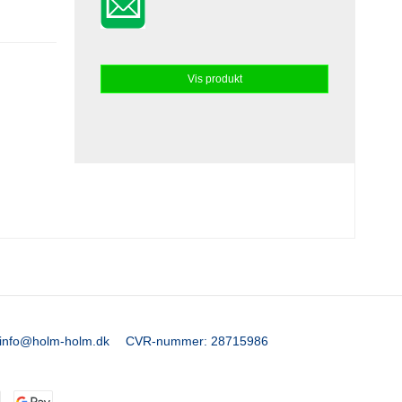
Vis produkt
info@holm-holm.dk
CVR-nummer
:
28715986