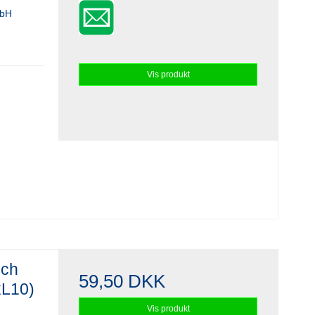
mbH
Vis produkt
sch
59,50 DKK
xL10)
Vis produkt