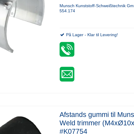
Munsch Kunststoff-Schweißtechnik G
554.174
På Lager - Klar til Levering!
Afstands gummi til Mun
Weld trimmer (M4xØ10
#K07754