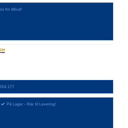
os for tilbud!
554.177
På Lager - Klar til Levering!