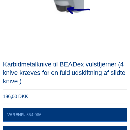
Karbidmetalknive til BEADex vulstfjerner (4
knive kræves for en fuld udskiftning af slidte
knive )
196,00 DKK
VARENR:
554.066