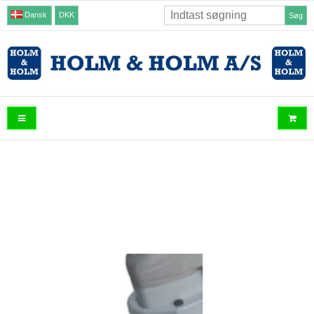
Dansk
DKK
Søg