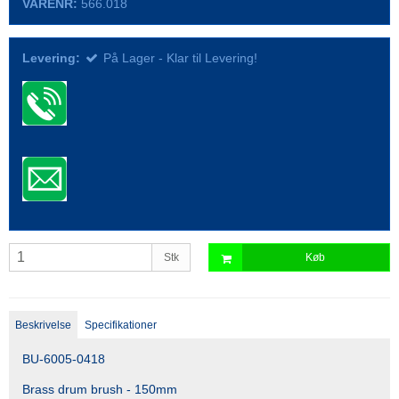
VARENR:
566.018
Levering:
På Lager - Klar til Levering!
Stk
Køb
Beskrivelse
Specifikationer
BU-6005-0418
Brass drum brush - 150mm