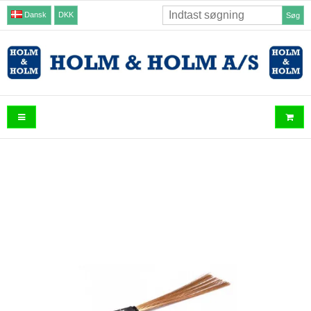
Dansk
DKK
Søg