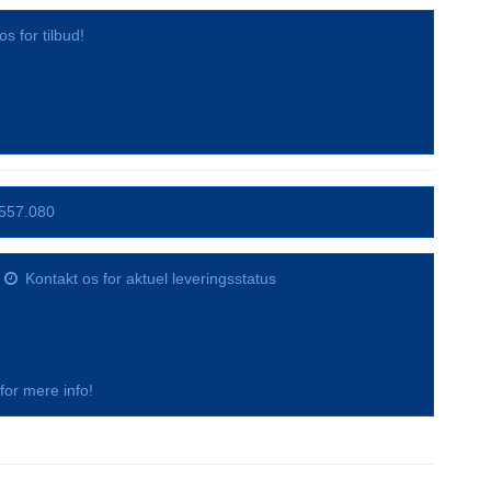
os for tilbud!
557.080
Kontakt os for aktuel leveringsstatus
s for mere info!