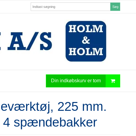
Søg
Din indkøbskurv er tom
deværktøj, 225 mm.
 4 spændebakker