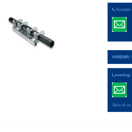
Kontakt 
VARENR:
Levering:
Skriv til o