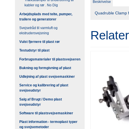
Trækstrømper til underboring af
Beskrivelse
kabler og rør . No Dig
Quadruble Clamp 
Arbejdsplads med telte, pumper,
trailere og generatorer
Svejsetråd til varmluft og
Relate
ekstrudersvejsning
Vulst fjernere til plast rør
Testudstyr til plast
Forbrugsmaterialer til plastsvejseren
Bukning og formgivning af plast
Udlejning af plast svejsemaskiner
Service og kalibrering af plast
svejseudstyr
Salg af Brugt / Demo plast
svejseudstyr
Software til plastsvejsemaskiner
Plast information - termoplast typer
og svejsemetoder