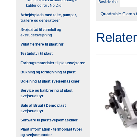
Trækstrømper til underboring af
Beskrivelse
kabler og rør . No Dig
Quadruble Clamp 
Arbejdsplads med telte, pumper,
trailere og generatorer
Svejsetråd til varmluft og
Relate
ekstrudersvejsning
Vulst fjernere til plast rør
Testudstyr til plast
Forbrugsmaterialer til plastsvejseren
Bukning og formgivning af plast
Udlejning af plast svejsemaskiner
Service og kalibrering af plast
svejseudstyr
Salg af Brugt / Demo plast
svejseudstyr
Software til plastsvejsemaskiner
Plast information - termoplast typer
og svejsemetoder