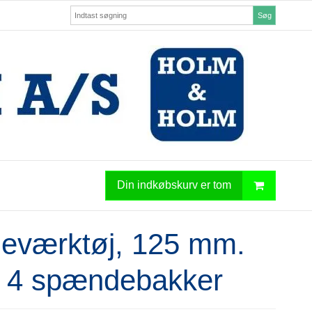
Søg
Din indkøbskurv er tom
deværktøj, 125 mm.
 4 spændebakker