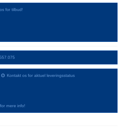
os for tilbud!
557.075
Kontakt os for aktuel leveringsstatus
s for mere info!