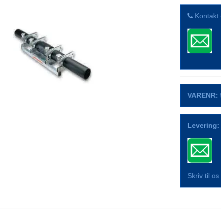
Kontakt 
VARENR:
Levering:
Skriv til o