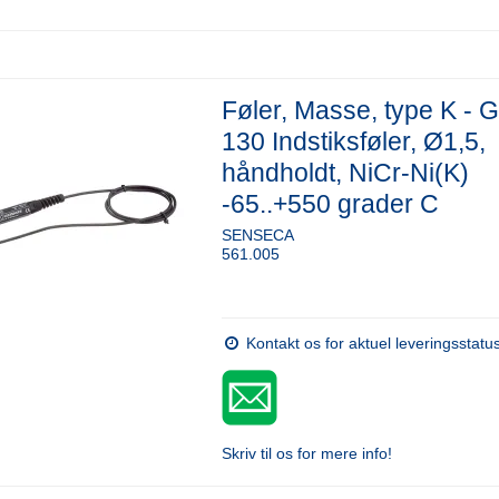
Føler, Masse, type K - 
130 Indstiksføler, Ø1,5,
håndholdt, NiCr-Ni(K)
-65..+550 grader C
SENSECA
561.005
Kontakt os for aktuel leveringsstatu
Skriv til os for mere info!