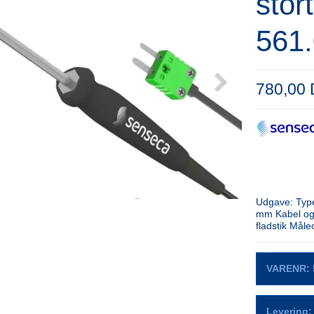
stor
561
780,00
Udgave: Type
mm Kabel og l
fladstik Måle
VARENR:
Levering: