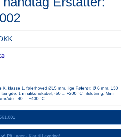
t håndtag Erstatter:
.002
 DKK
 K, klasse 1, følerhoved Ø15 mm, lige Følerør: Ø 6 mm, 130
ængde: 1 m silikonekabel, -50 ... +200 °C Tilslutning: Mini
område: -40 ... +400 °C
561.001
På Lager - Klar til Levering!