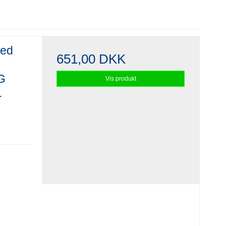
med
651,00 DKK
 G
Vis produkt
1