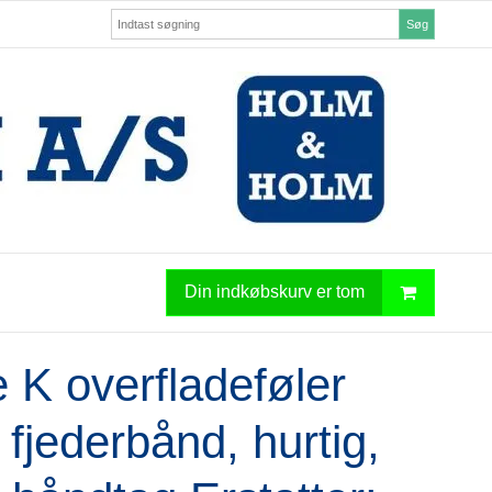
Søg
Din indkøbskurv er tom
 K overfladeføler
fjederbånd, hurtig,