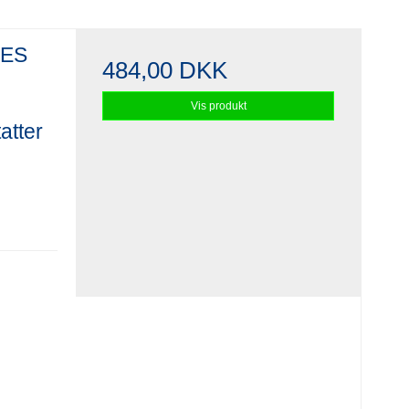
GES
484,00 DKK
Vis produkt
atter