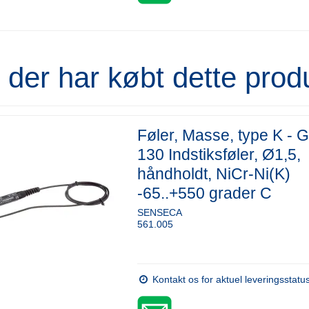
der har købt dette prod
Føler, Masse, type K - 
130 Indstiksføler, Ø1,5,
håndholdt, NiCr-Ni(K)
-65..+550 grader C
SENSECA
561.005
Kontakt os for aktuel leveringsstatu