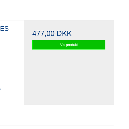
GES
477,00 DKK
Vis produkt
s