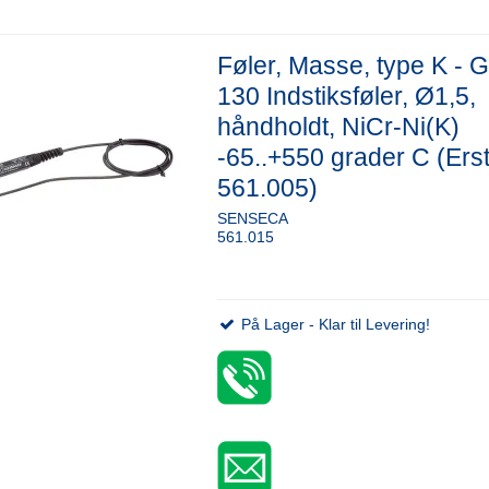
Føler, Masse, type K - 
130 Indstiksføler, Ø1,5,
håndholdt, NiCr-Ni(K)
-65..+550 grader C (Erst
561.005)
SENSECA
561.015
På Lager - Klar til Levering!