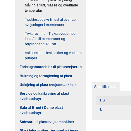
Termometre til plast svejsning.
Måling af luft, masse og overflade
temperatur
Træktest udstyr til test af overlap
svejsninger i membraner
Trykprøvning - Trykprøvepumper,
testnåle til membraner og
rørpropper til PE rør
Vakuumtest - testklokker og vacuum
pumper
Forbrugsmaterialer til plastsvejseren
Bukning og formgivning af plast
Udlejning af plast svejsemaskiner
Specifikationer
Service og kalibrering af plast
svejseudstyr
HS
Salg af Brugt / Demo plast
L
svejseudstyr
Software til plastsvejsemaskiner
Plast information - termoplast typer