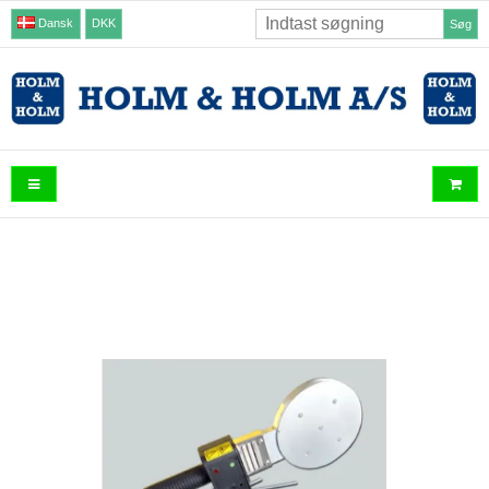
Dansk
DKK
Søg