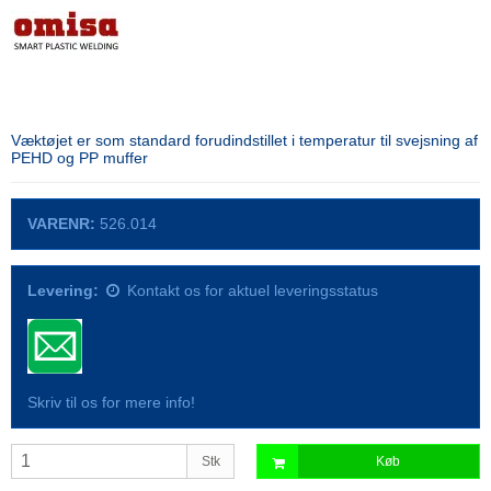
Væktøjet er som standard forudindstillet i temperatur til svejsning af
PEHD og PP muffer
VARENR:
526.014
Levering:
Kontakt os for aktuel leveringsstatus
Skriv til os for mere info!
Stk
Køb